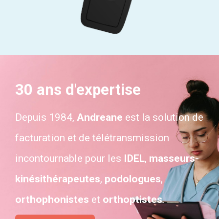
30 ans d'expertise
Depuis 1984,
Andreane
est la solution de
facturation et de télétransmission
incontournable pour les
IDEL
,
masseurs-
kinésithérapeutes
,
podologues
,
orthophonistes
et
orthoptistes
.