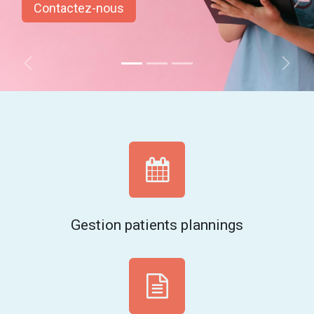
Contactez-nous​​​​
Précédent
Suiv
Gestion patients plannings