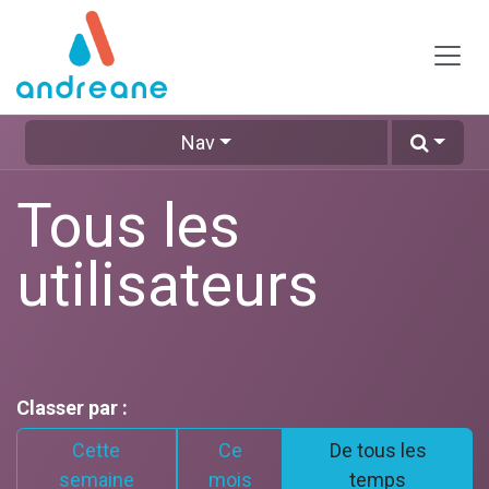
Se rendre au contenu
Nav
Tous les
utilisateurs
Classer par :
Cette
Ce
De tous les
semaine
mois
temps