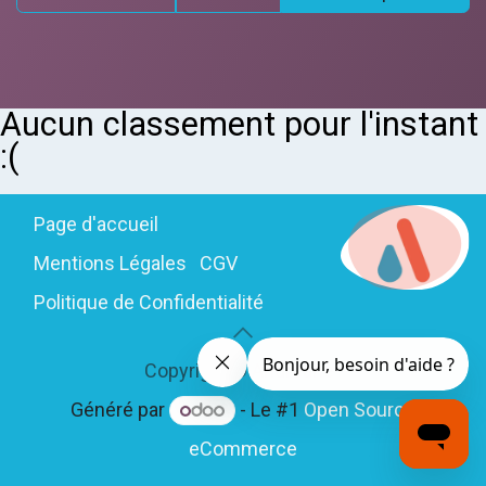
Aucun classement pour l'instant
:(
Page d'accueil
Mentions Légales
CGV
Politique de Confidentialité
Copyright © Andreane
Généré par
- Le #1
Open Source
eCommerce