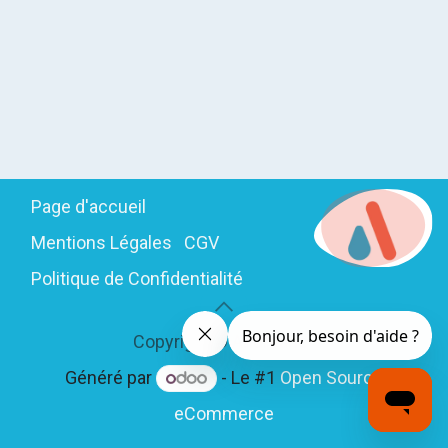
Page d'accueil
Mentions Légales
CGV
Politique de Confidentialité
Copyright © Andreane
Généré par
- Le #1
Open Source
eCommerce